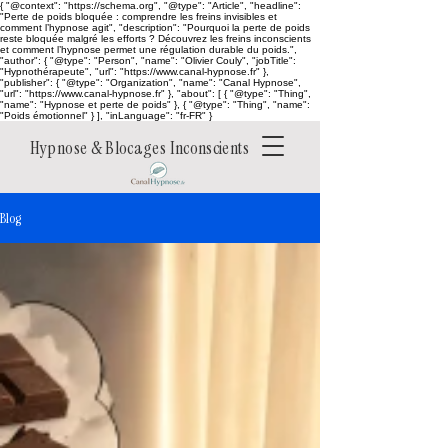
{ "@context": "https://schema.org", "@type": "Article", "headline":
"Perte de poids bloquée : comprendre les freins invisibles et
comment l’hypnose agit", "description": "Pourquoi la perte de poids
reste bloquée malgré les efforts ? Découvrez les freins inconscients
et comment l’hypnose permet une régulation durable du poids.",
"author": { "@type": "Person", "name": "Olivier Couly", "jobTitle":
"Hypnothérapeute", "url": "https://www.canal-hypnose.fr" },
"publisher": { "@type": "Organization", "name": "Canal Hypnose",
"url": "https://www.canal-hypnose.fr" }, "about": [ { "@type": "Thing",
"name": "Hypnose et perte de poids" }, { "@type": "Thing", "name":
"Poids émotionnel" } ], "inLanguage": "fr-FR" }
Hypnose & Blocages Inconscients
Blog