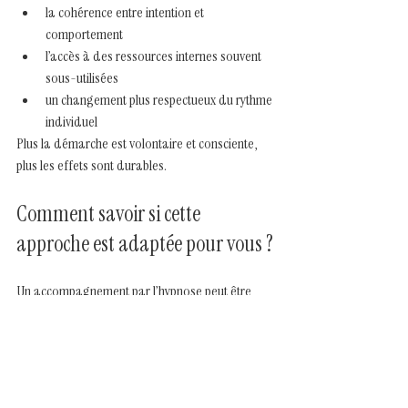
la cohérence entre intention et 
comportement
l’accès à des ressources internes souvent 
sous-utilisées
un changement plus respectueux du rythme 
individuel
Plus la démarche est volontaire et consciente, 
plus les effets sont durables.
Comment savoir si cette 
approche est adaptée pour vous ?
Un accompagnement par l’hypnose peut être 
pertinent si :
vous souhaitez comprendre vos 
mécanismes plutôt que lutter contre eux
vous cherchez une approche globale et 
durable