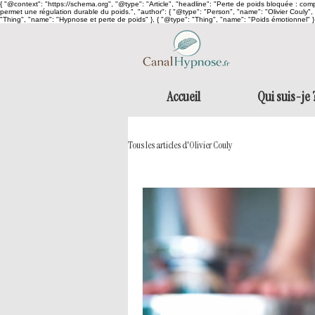
{ "@context": "https://schema.org", "@type": "Article", "headline": "Perte de poids bloquée : comp
permet une régulation durable du poids.", "author": { "@type": "Person", "name": "Olivier Couly", "
"Thing", "name": "Hypnose et perte de poids" }, { "@type": "Thing", "name": "Poids émotionnel" } 
Accueil
Qui suis-je 
Tous les articles d'Olivier Couly