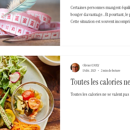
Certaines personnes mangent équilib
bouger davantage…Et pourtant, le p
Cette situation est souvent incomp
culpabilisante.
Olivier COULY
13 déc. 2023
2 min de lecture
Toutes les calories ne
Toutes les calories ne se valent pas 