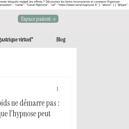
s reste bloquée malgré les efforts ? Découvrez les freins inconscients et comment l’hypnose
anization", "name": "Canal Hypnose", "url": "https://www.canal-hypnose.fr" }, "about": [ { "@type":
Espace patient-e
astrique virtuel"
Blog
oids ne démarre pas :
 que l’hypnose peut