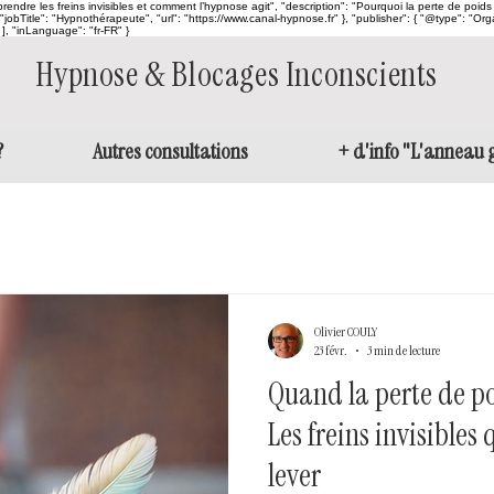
rendre les freins invisibles et comment l’hypnose agit", "description": "Pourquoi la perte de poid
jobTitle": "Hypnothérapeute", "url": "https://www.canal-hypnose.fr" }, "publisher": { "@type": "Org
], "inLanguage": "fr-FR" }
Hypnose & Blocages Inconscients
?
Autres consultations
+ d'info "L'anneau g
Olivier COULY
23 févr.
3 min de lecture
Quand la perte de p
Les freins invisibles
lever