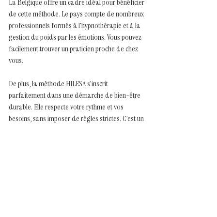
La Belgique offre un cadre idéal pour bénéficier 
de cette méthode. Le pays compte de nombreux 
professionnels formés à l’hypnothérapie et à la 
gestion du poids par les émotions. Vous pouvez 
facilement trouver un praticien proche de chez 
vous.
De plus, la méthode HILESA s’inscrit 
parfaitement dans une démarche de bien-être 
durable. Elle respecte votre rythme et vos 
besoins, sans imposer de règles strictes. C’est un 
vrai changement de paradigme.
Si vous souhaitez en savoir plus, je vous invite à 
consulter les 
méthode hilesa avis
 pour découvrir 
des témoignages authentiques et détaillés.
Vous êtes prêt à franchir le pas ? N’hésitez pas à 
prendre contact avec un spécialiste pour un 