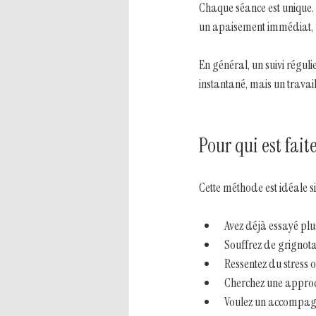
Chaque séance est unique. 
un apaisement immédiat, un
En général, un suivi régul
instantané, mais un travail
Pour qui est fai
Cette méthode est idéale si
Avez déjà essayé plu
Souffrez de grignot
Ressentez du stress ou
Cherchez une approc
Voulez un accompag