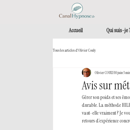
Accueil
Qui suis-je 
Tous les articles d'Olivier Couly
Olivier COULY
10 juin
3 min
Avis sur mé
Gérer son poids et ses émo
durable. La méthode HILES
vaut-elle vraiment ? Je vo
retours d’expérience concre