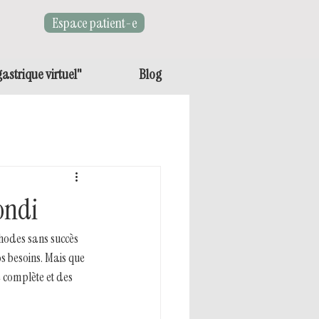
Espace patient-e
astrique virtuel"
Blog
ondi
thodes sans succès 
 besoins. Mais que 
 complète et des 